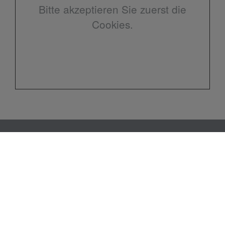
Bitte akzeptieren Sie zuerst die
Cookies.
Kontakt
B&B Haustechnik GmbH & Co KG
Rensing Kamp 5
49811 Lingen
Telefon:
0591-32384040