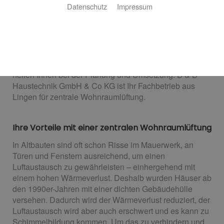
Datenschutz
Impressum
Ihr Wohlfühlklima - jederzeit
Sie suchen eine energieeffiziente Lösung für den
Luftaustausch in Ihrem Neubau? Sie denken über eine
zentrale Wohnraumlüftung in Ihrem Altbau nach? Wir
helfen Ihnen bei der Planung und Umsetzung. B & B
Haustechnik GmbH & Co KG ist Ihr Fachbetrieb aus
Lingen für zentrale Wohnraumlüftung.
Ihre Vorteile mit einer zentralen Wohnraumlüftung
In Altbauten sind oft schon Risse im Mauerwerk, an
Türen und Fenstern ausreichend, um einen
Luftaustausch zu gewährleisten – einhergehend mit
einem hohen Wärmeverlust. Deshalb wurden Häuser ab
den 1990er-Jahren mit einer dichten Gebäudehülle
versehen. Dadurch wird der Wärmeverlust reduziert, der
Luftaustausch wird aber auch erschwert und es kann zu
Schimmelbildung kommen. Um das zu verhindern und