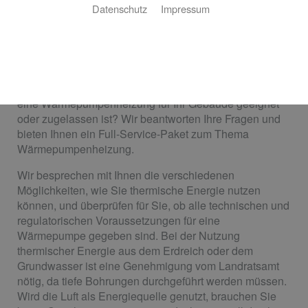
Datenschutz
Impressum
B & B Haustechnik GmbH & Co KG: Ihr
Partner für nachhaltige Wärme
Ihnen fehlt eine nachhaltige Form der Heizung für
maximales Wohnglück? Sie sind sich nicht sicher, ob
eine Wärmepumpenheizung für Ihr Gebäude geeignet
oder zugelassen ist? Wir beantworten Ihre Fragen und
bieten Ihnen ein Full-Service-Paket zum Thema
Wärmepumpenheizung.
Wir besprechen mit Ihnen die verschiedenen
Möglichkeiten, wie Sie thermische Energie nutzen
können, und überprüfen für Sie, ob alle technischen und
regulatorischen Voraussetzungen für eine
Wärmepumpe gegeben sind. Bei der Nutzung
thermischer Energie aus dem Erdreich oder dem
Grundwasser ist eine Genehmigung vom Landratsamt
nötig, da tiefe Bohrungen durchgeführt werden müssen.
Wird die Luft als Energiequelle genutzt, brauchen Sie