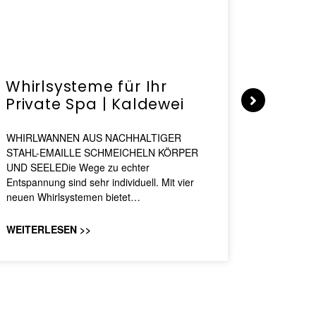
Whirlsysteme für Ihr
Gesta
Private Spa | Kaldewei
alltä
HANS
WHIRLWANNEN AUS NACHHALTIGER
STAHL-EMAILLE SCHMEICHELN KÖRPER
Stil für 
UND SEELEDie Wege zu echter
HANSAGENE
Entspannung sind sehr individuell. Mit vier
von Wascht
neuen Whirlsystemen bietet…
unterschi
konzipiert
WEITERLESEN >>
WEITERL