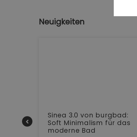
Neuigkeiten
e |
Sinea 3.0 von burgbad:
Soft Minimalism für das
moderne Bad