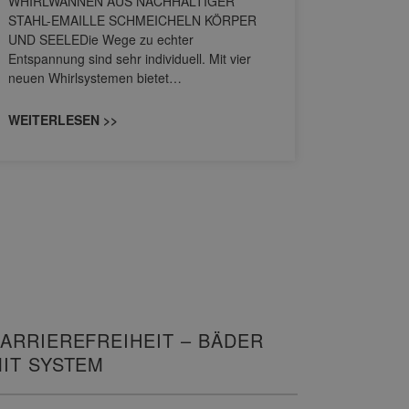
WHIRLWANNEN AUS NACHHALTIGER
STAHL-EMAILLE SCHMEICHELN KÖRPER
Stil für 
UND SEELEDie Wege zu echter
HANSAGENE
Entspannung sind sehr individuell. Mit vier
von Wascht
neuen Whirlsystemen bietet…
unterschi
konzipiert
WEITERLESEN >>
WEITERL
ARRIEREFREIHEIT – BÄDER
IT SYSTEM