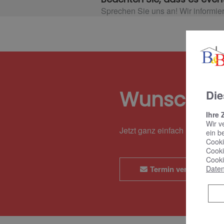
Sprechen Sie uns an! Wir informie
Wunschte
Die
Ihre 
Wir v
Jetzt ganz einfach und bequ
ein b
Cooki
Cooki
Cooki
Termin vereinbaren
Daten