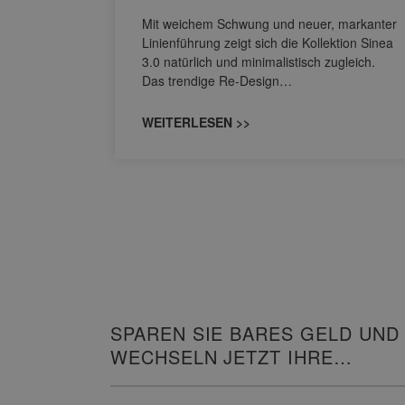
nskomfort
s
Mit weichem Schwung und neuer, markanter
M NEO
Linienführung zeigt sich die Kollektion Sinea
owohl zum
3.0 natürlich und minimalistisch zugleich.
Das trendige Re-Design…
WEITERLESEN >>
SPAREN SIE BARES GELD UND
WECHSELN JETZT IHRE
HEIZUNG!