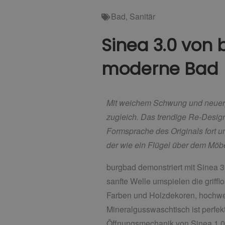
Bad
,
Sanitär
Sinea 3.0 von 
moderne Bad
Mit weichem Schwung und neuer, ma
zugleich. Das trendige Re-Desig
Formsprache des Originals fort u
der wie ein Flügel über dem Mö
burgbad demonstriert mit Sinea 
sanfte Welle umspielen die griff
Farben und Holzdekoren, hochwert
Mineralgusswaschtisch ist perfekt
Öffnungsmechanik von Sinea 1.0 