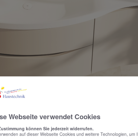
ierten Griffmulden
se Webseite verwendet Cookies
disch schlicht: Badmöbeldesign im St
Zustimmung können Sie jederzeit widerrufen.
erwenden auf dieser Webseite Cookies und weitere Technologien, um 