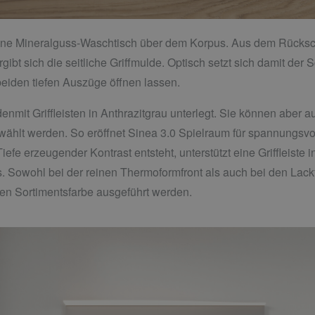
igrane Mineralguss-Waschtisch über dem Korpus. Aus dem Rück
ibt sich die seitliche Griffmulde. Optisch setzt sich damit de
 beiden tiefen Auszüge öffnen lassen.
nmit Griffleisten in Anthrazitgrau unterlegt. Sie können aber au
ählt werden. So eröffnet Sinea 3.0 Spielraum für spannungsv
efe erzeugender Kontrast entsteht, unterstützt eine Griffleiste i
. Sowohl bei der reinen Thermoformfront als auch bei den Lackfr
en Sortimentsfarbe ausgeführt werden.