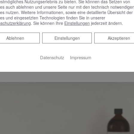
estmögliches Nutzungserlebnis zu bieten. Sie können das Setzen von
es auch ablehnen und unsere Seite nur mit den technisch notwendige
chaften mit sanften, sich hintereinander schmiegender Hügelkup
es nutzen. Weitere Informationen, sowie eine detaillierte Übersicht der
von konkaven und konvexen Formen und horizontalen Linien ü
es und eingesetzten Technologien finden Sie in unserer
schutzerklärung
. Sie können Ihre
Einstellungen
jederzeit ändern.
front und Waschtischkante vor, mal weichen sie sich verjüngend
 Beckenvolumen und seitlicher Ablagefläche. Auch Ablage und
Ablehnen
Ablehnen
Einstellungen
Akzeptieren
ythmischen Richtungswechsel: Während die über der Armatur t
 sich das darüber schwebende Lichtsegel wieder vor, um das 
Datenschutz
Impressum
men das horizontale Wellenlinien-Design durch den Dekorverl