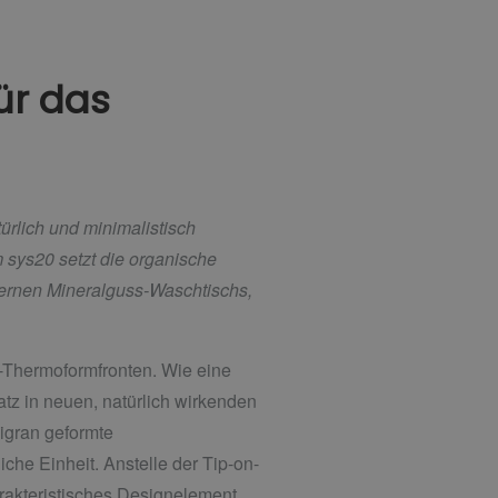
̈r das
̈rlich und minimalistisch
sys20 setzt die organische
odernen Mineralguss-Waschtischs,
-Thermoformfronten. Wie eine
tz in neuen, natürlich wirkenden
igran geformte
iche Einheit. Anstelle der Tip-on-
rakteristisches Designelement