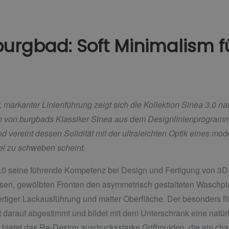
burgbad: Soft Minimalism fu
rkanter Linienführung zeigt sich die Kollektion Sinea 3.0 natu
n von burgbads Klassiker Sinea aus dem Designlinienprogramm 
nd vereint dessen Solidität mit der ultraleichten Optik eines m
bel zu schweben scheint.
3.0 seine führende Kompetenz bei Design und Fertigung von 3D
losen, gewölbten Fronten den asymmetrisch gestalteten Waschpla
iger Lackausführung und matter Oberfläche. Der besonders fil
 darauf abgestimmt und bildet mit dem Unterschrank eine natürl
bietet das Re-Design ausdrucksstarke Griffmulden, die ein cha