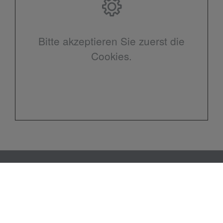
Bitte akzeptieren Sie zuerst die
Cookies.
Kontakt
B&B Haustechnik GmbH & Co KG
Rensing Kamp 5