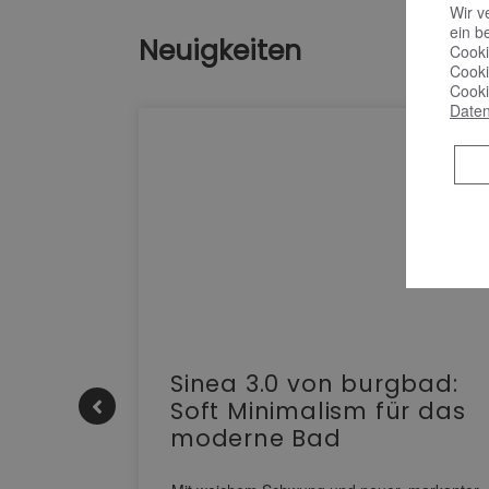
Wir v
ein b
Neuigkeiten
Cooki
Cooki
Cooki
Daten
e |
Sinea 3.0 von burgbad:
Soft Minimalism für das
moderne Bad
nskomfort
s