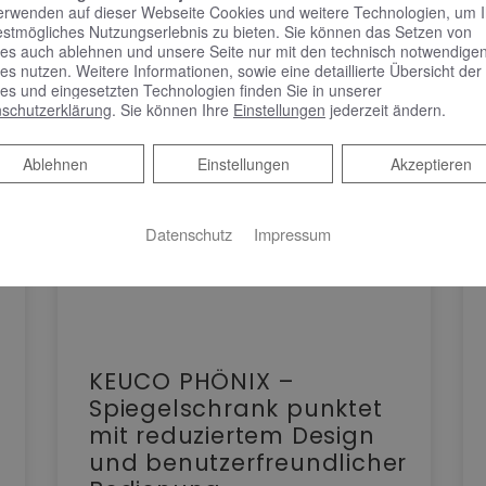
erwenden auf dieser Webseite Cookies und weitere Technologien, um 
estmögliches Nutzungserlebnis zu bieten. Sie können das Setzen von
es auch ablehnen und unsere Seite nur mit den technisch notwendige
es nutzen. Weitere Informationen, sowie eine detaillierte Übersicht der
es und eingesetzten Technologien finden Sie in unserer
schutzerklärung
. Sie können Ihre
Einstellungen
jederzeit ändern.
Ablehnen
Ablehnen
Einstellungen
Akzeptieren
Datenschutz
Impressum
KEUCO PHÖNIX –
Spiegelschrank punktet
mit reduziertem Design
und benutzerfreundlicher