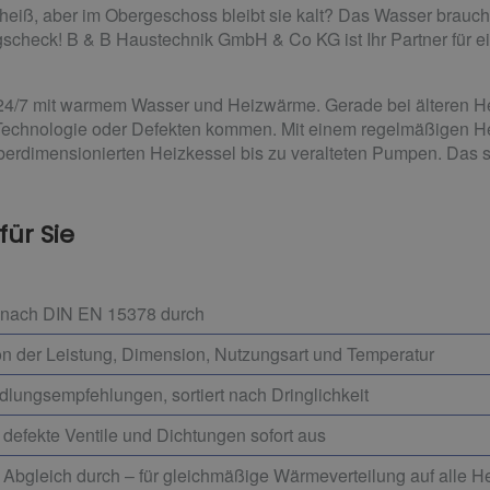
eiß, aber im Obergeschoss bleibt sie kalt? Das Wasser braucht
ngscheck! B & B Haustechnik GmbH & Co KG ist Ihr Partner für e
 24/7 mit warmem Wasser und Heizwärme. Gerade bei älteren 
 Technologie oder Defekten kommen. Mit einem regelmäßigen 
berdimensionierten Heizkessel bis zu veralteten Pumpen. Das s
ür Sie
 nach DIN EN 15378 durch
on der Leistung, Dimension, Nutzungsart und Temperatur
ndlungsempfehlungen, sortiert nach Dringlichkeit
defekte Ventile und Dichtungen sofort aus
 Abgleich durch – für gleichmäßige Wärmeverteilung auf alle H