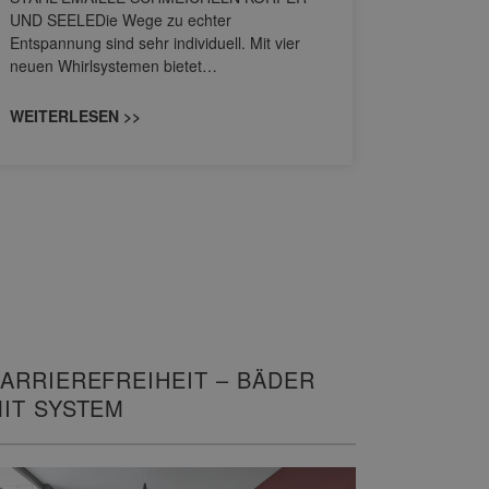
Stil für 
UND SEELEDie Wege zu echter
HANSAGENE
Entspannung sind sehr individuell. Mit vier
von Wascht
neuen Whirlsystemen bietet…
unterschi
konzipiert
WEITERLESEN >>
WEITERL
ARRIEREFREIHEIT – BÄDER
IT SYSTEM