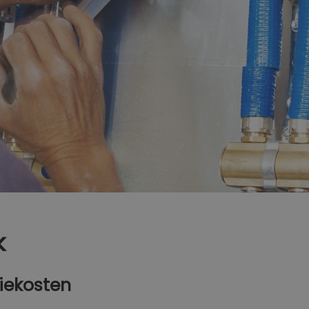
k
iekosten