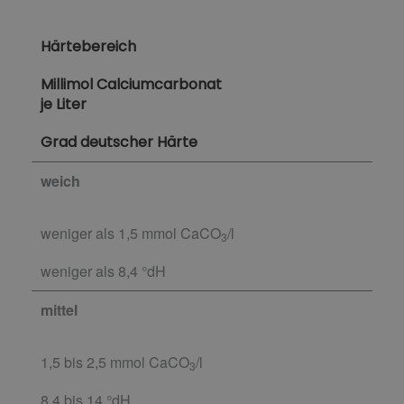
Härtebereich
Millimol Calciumcarbonat
je Liter
Grad deutscher Härte
weich
weniger als 1,5 mmol CaCO
/l
3
weniger als 8,4 °dH
mittel
1,5 bis 2,5 mmol CaCO
/l
3
8,4 bis 14 °dH