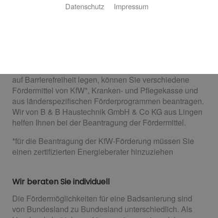
Datenschutz
Impressum
Bäder
Nutzen Sie staatliche Förderung für Ihre
Badsanierung
Wenn Sie eine Badsanierung planen und dabei Wert
auf Barrierefreiheit legen, können Sie verschiedene
Fördermittel von KfW*, Kranken- und Pflegekasse und
aus länderspezifischen Förderprogrammen beantragen.
Wir von B & B Haustechnik GmbH & Co KG aus Lingen
helfen Ihnen bei der Beantragung der Fördermittel.
*für die Beantragung der KfW-Förderung müssen Sie
einen zertifizierten Energieberater hinzuziehen
Wir beraten Sie individuell
Die Fördermöglichkeiten für eine Badsanierung sind
von Bundesland zu Bundesland unterschiedlich. Als