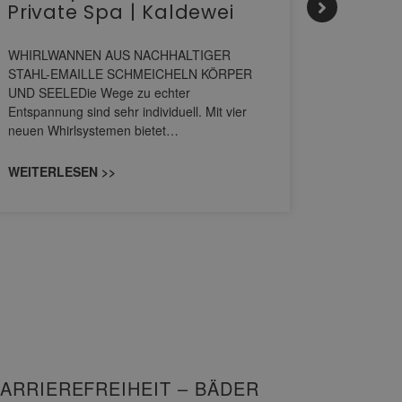
Private Spa | Kaldewei
alltä
HANS
WHIRLWANNEN AUS NACHHALTIGER
STAHL-EMAILLE SCHMEICHELN KÖRPER
Stil für 
UND SEELEDie Wege zu echter
HANSAGENE
Entspannung sind sehr individuell. Mit vier
von Wascht
neuen Whirlsystemen bietet…
unterschi
konzipiert
WEITERLESEN >>
WEITERL
ARRIEREFREIHEIT – BÄDER