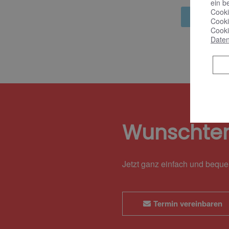
ein b
Cooki
Mehr Inf
Cooki
Cooki
Daten
Wunschte
Jetzt ganz einfach und bequ
Termin vereinbaren