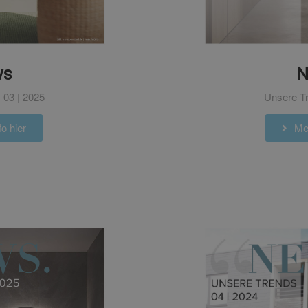
N
ws
Unsere Tr
 03 | 2025
Meh
o hier