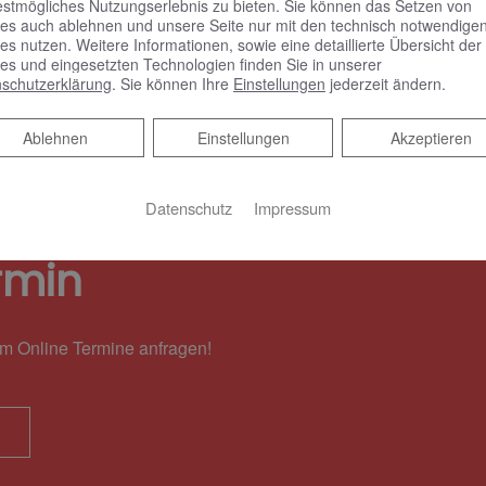
estmögliches Nutzungserlebnis zu bieten. Sie können das Setzen von
es auch ablehnen und unsere Seite nur mit den technisch notwendige
Meh
o hier
es nutzen. Weitere Informationen, sowie eine detaillierte Übersicht der
es und eingesetzten Technologien finden Sie in unserer
schutzerklärung
. Sie können Ihre
Einstellungen
jederzeit ändern.
Ablehnen
Ablehnen
Einstellungen
Akzeptieren
Datenschutz
Impressum
rmin
em Online Termine anfragen!