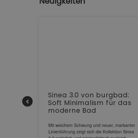
Neuigkeiten
e |
Sinea 3.0 von burgbad:
Soft Minimalism für das
moderne Bad
nskomfort
s
Mit weichem Schwung und neuer, markanter
M NEO
Linienführung zeigt sich die Kollektion Sinea
owohl zum