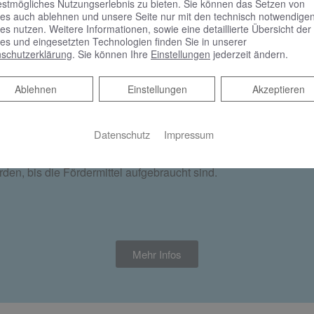
estmögliches Nutzungserlebnis zu bieten. Sie können das Setzen von
es auch ablehnen und unsere Seite nur mit den technisch notwendige
es nutzen. Weitere Informationen, sowie eine detaillierte Übersicht der
es und eingesetzten Technologien finden Sie in unserer
freien Badumbau wieder verfügbar
schutzerklärung
. Sie können Ihre
Einstellungen
jederzeit ändern.
der als Mieter wieder Zuschüsse für Maßnahmen zur Barriere
Ablehnen
Ablehnen
Einstellungen
Akzeptieren
Datenschutz
Impressum
 keine Liefer- und Leistungsverträge abgeschlossen hat.
Einzelmaßnahmen als Berechnungsgrundlage für den Zuschuss li
den, bis die Fördermittel aufgebraucht sind.
Mehr Infos