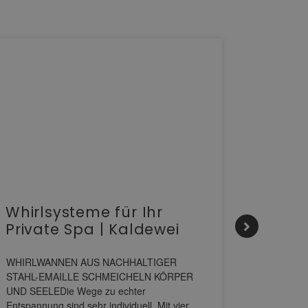
Whirlsysteme für Ihr
Gesta
Private Spa | Kaldewei
alltä
HANS
WHIRLWANNEN AUS NACHHALTIGER
STAHL-EMAILLE SCHMEICHELN KÖRPER
Stil für 
UND SEELEDie Wege zu echter
HANSAGENE
Entspannung sind sehr individuell. Mit vier