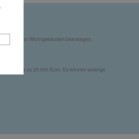
n
reduzierung an Wohngebäuden beantragen.
egen bei bis zu 25.000 Euro. Es können solange