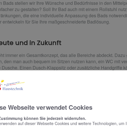
en Bads stellen wir Ihre Wünsche und Bedürfnisse in den Mittelp
nfacher zu gestalten? Soll Ihr Bad auch mit einem Rollstuhl nut
hränkungen, die eine individuelle Anpassung des Bads notwen
r entwickeln für Sie Ihre maßgeschneiderte Badlösung.
ute und in Zukunft
teht immer ein Gesamtkonzept, das alle Bereiche abdeckt. Dazu
, den man auch bequem im Sitzen nutzen kann, ein WC mit verl
 Dusche. Einen Dusch-Klappsitz oder zusätzliche Handgriffe kö
ei Bedarf nachrüsten.
assen Sie sich ganz persönlich beraten. B & B Hau
n.
se Webseite verwendet Cookies
Zustimmung können Sie jederzeit widerrufen.
erwenden auf dieser Webseite Cookies und weitere Technologien, um 