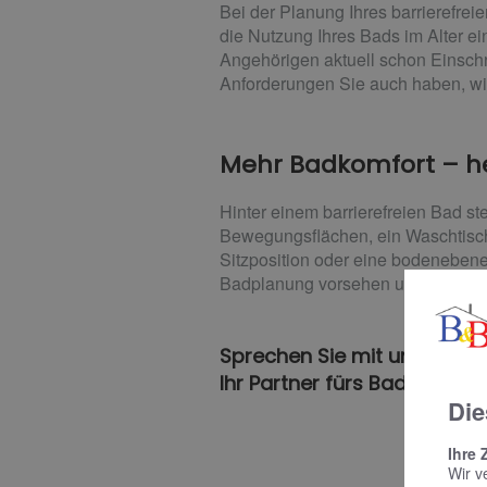
Bei der Planung Ihres barrierefrei
die Nutzung Ihres Bads im Alter ei
Angehörigen aktuell schon Einsc
Anforderungen Sie auch haben, wi
Mehr Badkomfort – he
Hinter einem barrierefreien Bad s
Bewegungsflächen, ein Waschtisch
Sitzposition oder eine bodenebene
Badplanung vorsehen und später b
Sprechen Sie mit uns und l
Ihr Partner fürs Bad in Linge
Die
Ihre 
Wir v