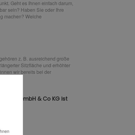
unkt. Geht es Ihnen einfach darum,
zbar sein? Haben Sie oder Ihre
dig machen? Welche
 gehören z. B. ausreichend große
ängerter Sitzfläche und erhöhter
nnen wir bereits bei der
stechnik GmbH & Co KG ist
Ihnen